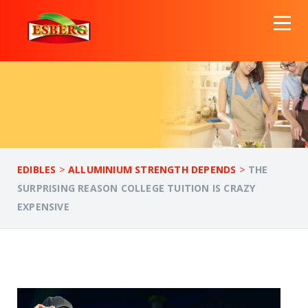
>
>
EDIBLES
ALLUMINIUM STRENGTH DEPENDS
THE
SURPRISING REASON COLLEGE TUITION IS CRAZY
EXPENSIVE